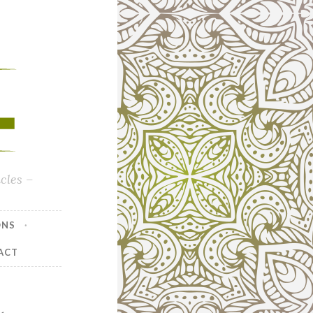
cles –
ONS
ACT