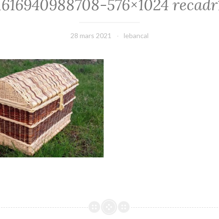
1616940988708-576×1024 recadr
28 mars 2021
lebancal