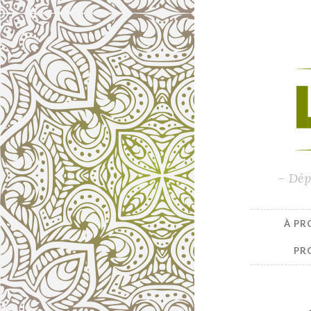
– Dép
À PR
PR