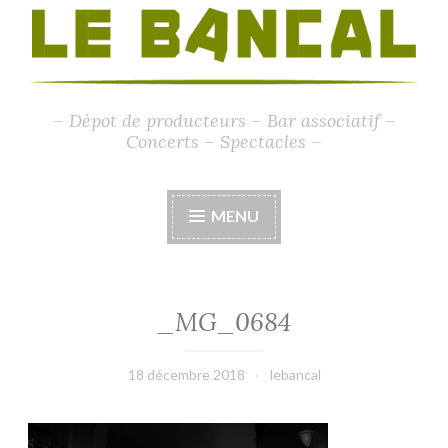
– Dépot de producteurs – Bar associatif –
Concerts – Spectacles –
MENU
_MG_0684
18 décembre 2018
lebancal