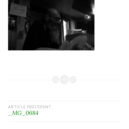
Navigation
ARTICLE PRÉCÉDENT
_MG_0684
de