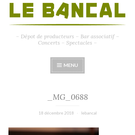
– Dépot de producteurs – Bar associatif –
Concerts – Spectacles –
MENU
_MG_0688
18 décembre 2018
lebancal