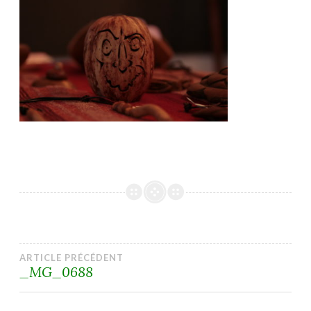
Navigation
ARTICLE PRÉCÉDENT
_MG_0688
de