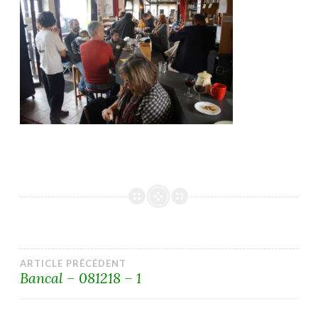
Navigation
ARTICLE PRÉCÉDENT
Bancal – 081218 – 1
de