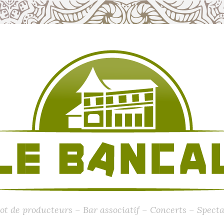
ot de producteurs – Bar associatif – Concerts – Specta