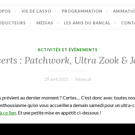
OPOS
VIE DE L’ASSO
PROGRAMMATION
ANIMATI
ODUCTEURS
MÉDIAS
LES AMIS DU BANCAL
CONT
ACTIVITÉS ET ÉVÈNEMENTS
erts : Patchwork, Ultra Zook & J
29 avril 2022
lebancal
s prévient au dernier moment ? Certes… C’est donc avec toutes nos
nthousiasme qu’on vous accueillera demain samedi pour un ultra-c
à ce lien
. Et une petite mise en appétit ci-dessous !