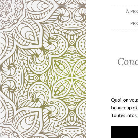
À PR
PR
Conc
Quoi, on vou
beaucoup d’e
Toutes infos