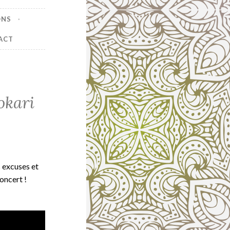
ONS
ACT
okari
 excuses et
oncert !