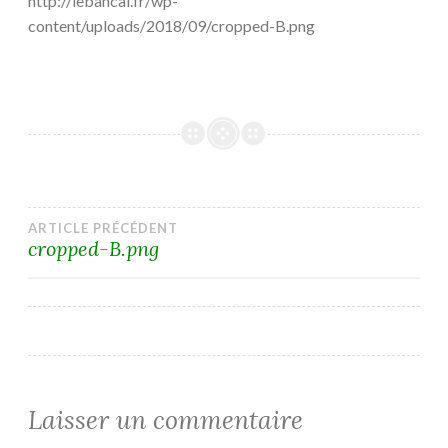
http://lebancal.fr/wp-
content/uploads/2018/09/cropped-B.png
Navigation
ARTICLE PRÉCÉDENT
cropped-B.png
de
l’article
Laisser un commentaire