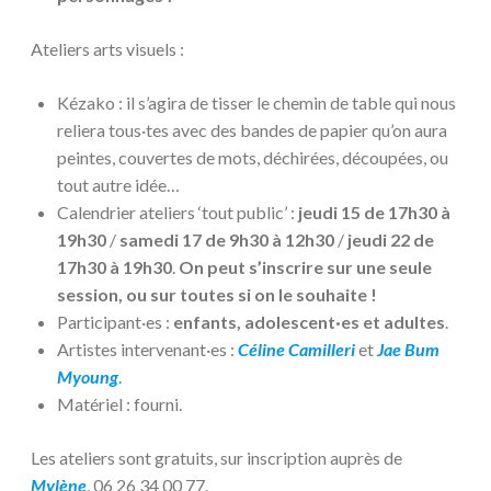
Ateliers arts visuels :
Kézako : il s’agira de tisser le chemin de table qui nous
reliera tous·tes avec des bandes de papier qu’on aura
peintes, couvertes de mots, déchirées, découpées, ou
tout autre idée…
Calendrier ateliers ‘tout public’ :
jeudi 15 de 17h30 à
19h30
/
samedi 17 de 9h30 à 12h30
/
jeudi 22 de
17h30 à 19h30
.
On peut s’inscrire sur une seule
session, ou sur toutes si on le souhaite !
Participant·es :
enfants, adolescent·es et adultes
.
Artistes intervenant·es :
Céline Camilleri
et
Jae Bum
Myoung
.
Matériel : fourni.
Les ateliers sont gratuits, sur inscription auprès de
Mylène
, 06 26 34 00 77.