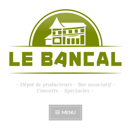
Accéder
au
contenu
principal
– Dépot de producteurs – Bar associatif –
Concerts – Spectacles –
MENU