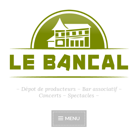
Accéder
au
contenu
principal
– Dépot de producteurs – Bar associatif –
Concerts – Spectacles –
MENU