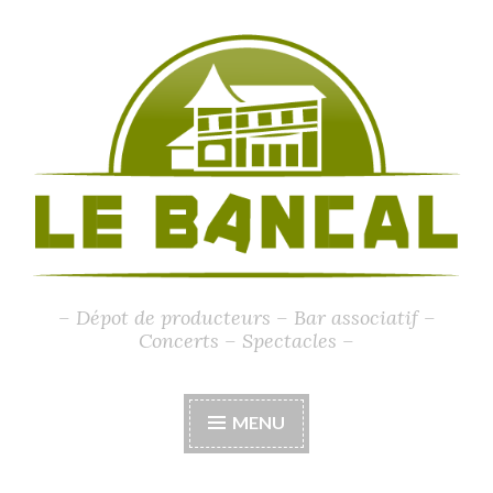
Accéder
au
contenu
principal
– Dépot de producteurs – Bar associatif –
Concerts – Spectacles –
MENU