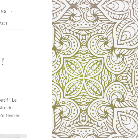
ONS
ACT
!
tif ! Le
site du
26 février