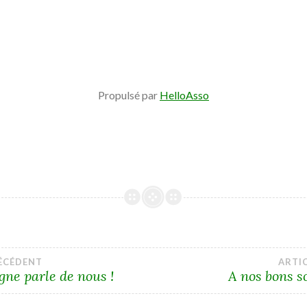
Propulsé par
HelloAsso
gation
RÉCÉDENT
ARTI
ne parle de nous !
A nos bons 