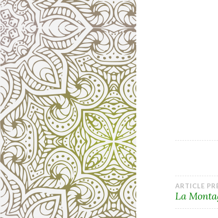
Navi
ARTICLE P
La Montag
de