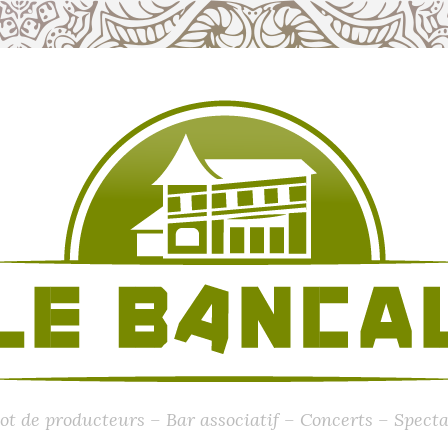
ot de producteurs – Bar associatif – Concerts – Specta