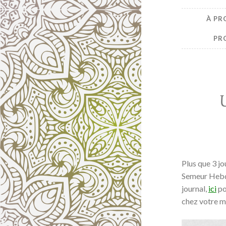
À PR
PR
Plus que 3 j
Semeur Hebdo
journal,
ici
po
chez votre m