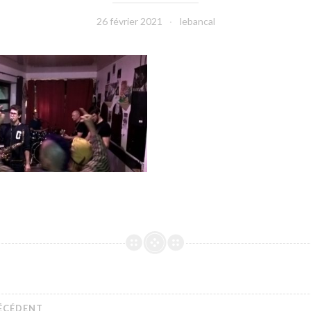
26 février 2021
lebancal
RÉCÉDENT