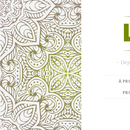
– Dép
À PR
PR