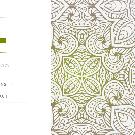
cles –
ONS
ACT