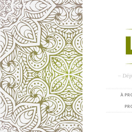
– Dép
À PR
PR