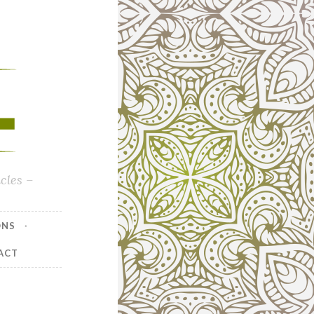
cles –
ONS
ACT