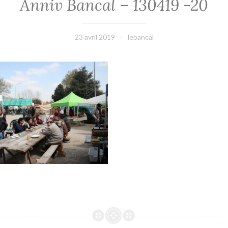
Anniv Bancal – 130419 -20
23 avril 2019
lebancal