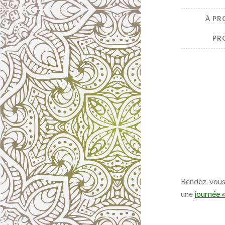
À PR
PR
Rendez-vous 
une
journée «