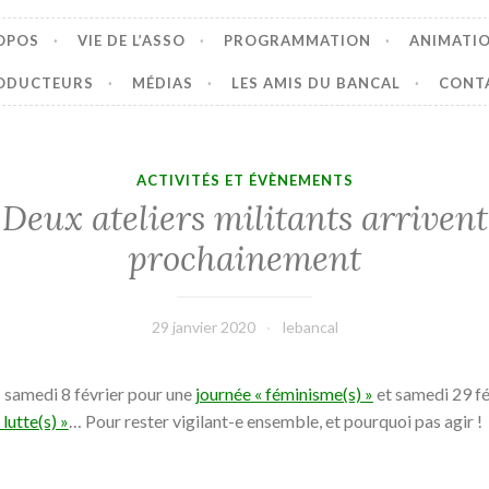
OPOS
VIE DE L’ASSO
PROGRAMMATION
ANIMATI
ODUCTEURS
MÉDIAS
LES AMIS DU BANCAL
CONT
ACTIVITÉS ET ÉVÈNEMENTS
Deux ateliers militants arrivent
prochainement
29 janvier 2020
lebancal
samedi 8 février pour une
journée « féminisme(s) »
et samedi 29 fé
 lutte(s) »
… Pour rester vigilant-e ensemble, et pourquoi pas agir !