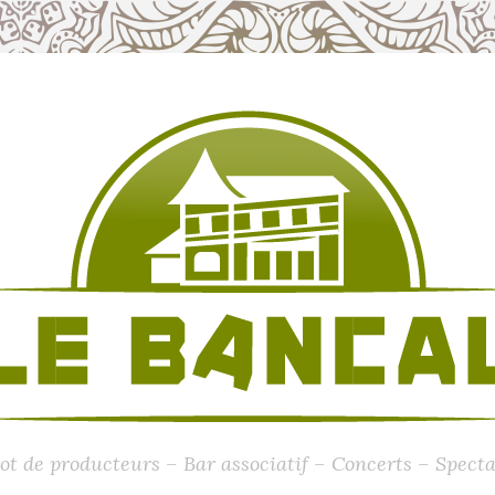
ot de producteurs – Bar associatif – Concerts – Specta