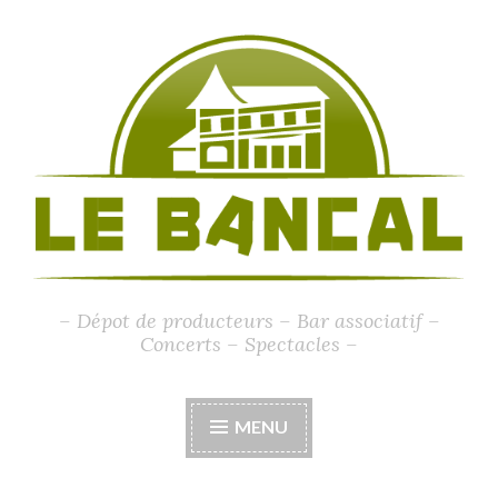
Accéder
au
contenu
principal
– Dépot de producteurs – Bar associatif –
Concerts – Spectacles –
MENU