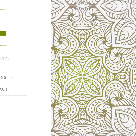
cles –
ONS
ACT