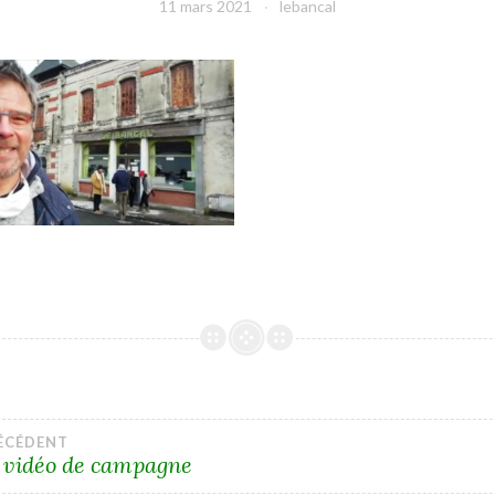
11 mars 2021
lebancal
gation
RÉCÉDENT
 vidéo de campagne