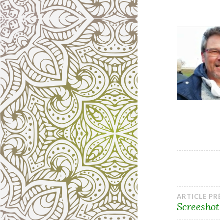
Navi
ARTICLE P
Screeshot