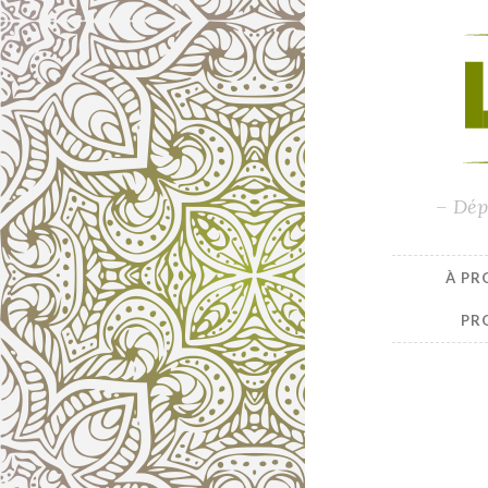
– Dép
À PR
PR